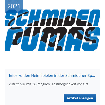
2021
Infos zu den Heimspielen in der Schmidener Sporthalle
Zutritt nur mit 3G möglich, Testmöglichkeit vor Ort
Artikel anzeigen