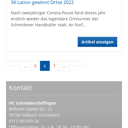
SK Lation gewinnt Ortse 2022
Nach zweijähriger Corona-Pause fand dieses Jahr
endlich wieder das legendäre Ortsturnier der
Schmidener Handballer statt. An fünf…
Artikel anzeigen
…
5
6
7
…
Kontakt
HC Schmiden/Oeffingen
Wilhelm-Stähle-Str. 13
70736 Fellbach (Schmiden)
0711-951939-26
Öffnungszeiten: Di. + Fr. 16.30 - 19.00 Uhr