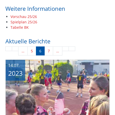
Weitere Informationen
Vorschau 25/26
Spielplan 25/26
Tabelle BK
Aktuelle Berichte
…
5
6
7
…
14.07.
2023