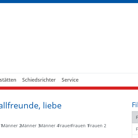
stätten
Schiedsrichter
Service
lfreunde, liebe
Fi
 1
Männer 2
Männer 3
Männer 4
Frauen
Frauen 1
Frauen 2