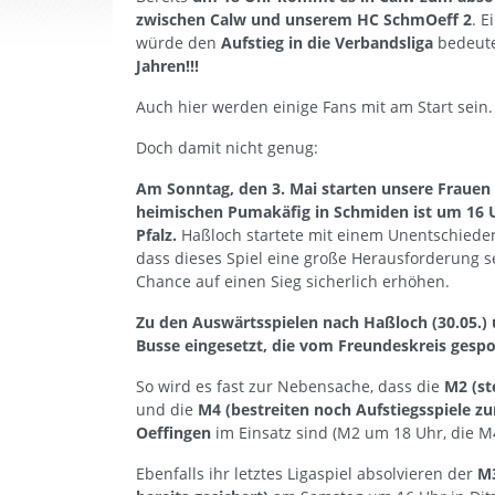
zwischen Calw und unserem HC SchmOeff 2
. E
würde den
Aufstieg in die Verbandsliga
bedeut
Jahren!!!
Auch hier werden einige Fans mit am Start sein.
Doch damit nicht genug:
Am Sonntag, den 3. Mai starten unsere Frauen 1
heimischen Pumakäfig in Schmiden ist um 16 U
Pfalz.
Haßloch startete mit einem Unentschieden
dass dieses Spiel eine große Herausforderung se
Chance auf einen Sieg sicherlich erhöhen.
Zu den Auswärtsspielen nach Haßloch (30.05.) 
Busse eingesetzt, die vom Freundeskreis gespo
So wird es fast zur Nebensache, dass die
M2 (st
und die
M4 (bestreiten noch Aufstiegsspiele zur
Oeffingen
im Einsatz sind (M2 um 18 Uhr, die M
Ebenfalls ihr letztes Ligaspiel absolvieren der
M3