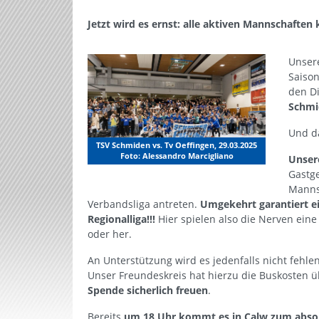
Jetzt wird es ernst: alle aktiven Mannschaften 
Unse
Saiso
den Di
Schmi
Und d
TSV Schmiden vs. Tv Oeffingen, 29.03.2025
Foto: Alessandro Marcigliano
Unser
Gastg
Mannsc
Verbandsliga antreten.
Umgekehrt garantiert ei
Regionalliga!!!
Hier spielen also die Nerven eine 
oder her.
An Unterstützung wird es jedenfalls nicht fehle
Unser Freundeskreis hat hierzu die Buskosten
Spende sicherlich freuen
.
Bereits
um 18 Uhr kommt es in Calw zum absolu