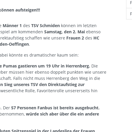
können aufsteigen!!!
re
Männer 1
des
TSV Schmiden
können im letzten
nspiel am kommenden
Samstag, den 2. Mai
ebenso
rektaufstieg schaffen wie unsere
Frauen 2
des
HC
den-Oeffingen
.
abei könnte es dramatischer kaum sein:
e Pumas gastieren um 19 Uhr in Herrenberg.
Die
eber müssen hier ebenso doppelt punkten wie unsere
haft. Falls nicht muss Herrenberg den Weg in die
n Sieg unseres TSV den Direktaufstieg zur
wesentliche Rolle, Favoritenrolle unsererseits hin
n. Der
57 Personen Fanbus ist bereits ausgebucht.
 übernommen,
würde sich aber über die ein andere
ten Spitzenspiel in der Landesliga der Frauen