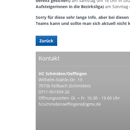
bereits gesichert)
am Samstag um 16 Uhr in Dit
Aufsteigerinnen in die Bezirksliga)
am Sonntag 
Sorry für diese sehr lange Info, aber bei diese
Teams kann und sollte man sich aktuell nicht k
Zurück
Kontakt
HC Schmiden/Oeffingen
Wilhelm-Stähle-Str. 13
70736 Fellbach (Schmiden)
0711-951939-26
Öffnungszeiten: Di. + Fr. 16.30 - 19.00 Uhr
hcschmidenoeffingen(@)gmx.de