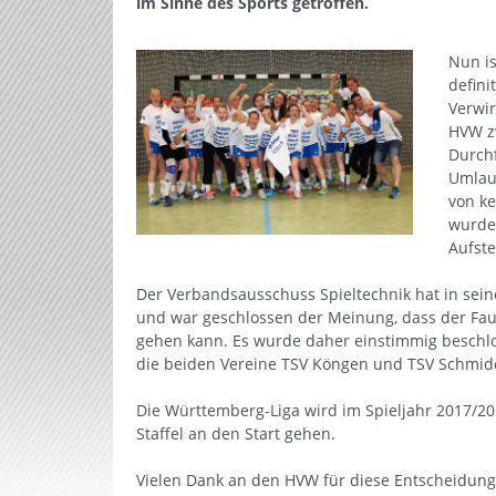
im Sinne des Sports getroffen.
Nun is
defini
Verwir
HVW z
Durch
Umlauf
von ke
wurde
Aufste
Der Verbandsausschuss Spieltechnik hat in sein
und war geschlossen der Meinung, dass der Fau
gehen kann. Es wurde daher einstimmig beschl
die beiden Vereine TSV Köngen und TSV Schmide
Die Württemberg-Liga wird im Spieljahr 2017/20
Staffel an den Start gehen.
Vielen Dank an den HVW für diese Entscheidung 