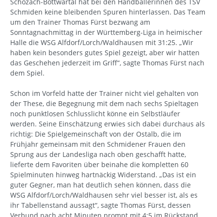
Schozach-Bottwartal hat bei den Handballerinnen des TSV
Schmiden keine bleibenden Spuren hinterlassen. Das Team
um den Trainer Thomas Fürst bezwang am
Sonntagnachmittag in der Württemberg-Liga in heimischer
Halle die WSG Alfdorf/Lorch/Waldhausen mit 31:25. „Wir
haben kein besonders gutes Spiel gezeigt, aber wir hatten
das Geschehen jederzeit im Griff“, sagte Thomas Fürst nach
dem Spiel.
Schon im Vorfeld hatte der Trainer nicht viel gehalten von
der These, die Begegnung mit dem nach sechs Spieltagen
noch punktlosen Schlusslicht könne ein Selbstläufer
werden. Seine Einschätzung erwies sich dabei durchaus als
richtig: Die Spielgemeinschaft von der Ostalb, die im
Frühjahr gemeinsam mit den Schmidener Frauen den
Sprung aus der Landesliga nach oben geschafft hatte,
lieferte dem Favoriten über beinahe die kompletten 60
Spielminuten hinweg hartnäckig Widerstand. „Das ist ein
guter Gegner, man hat deutlich sehen können, dass die
WSG Alfdorf/Lorch/Waldhausen sehr viel besser ist, als es
ihr Tabellenstand aussagt“, sagte Thomas Fürst, dessen
Verbund nach acht Minuten prompt mit 4:5 im Rückstand