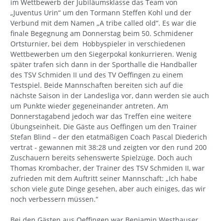
im Wettbewerb der Jubiläumsklasse das Team von
„Juventus Urin“ um den Tormann Steffen Kohl und der
Verbund mit dem Namen „A tribe called old“. Es war die
finale Begegnung am Donnerstag beim 50. Schmidener
Ortsturnier, bei dem Hobbyspieler in verschiedenen
Wettbewerben um den Siegerpokal konkurrieren. Wenig
später trafen sich dann in der Sporthalle die Handballer
des TSV Schmiden II und des TV Oeffingen zu einem
Testspiel. Beide Mannschaften bereiten sich auf die
nächste Saison in der Landesliga vor, dann werden sie auch
um Punkte wieder gegeneinander antreten. Am
Donnerstagabend jedoch war das Treffen eine weitere
Übungseinheit. Die Gäste aus Oeffingen um den Trainer
Stefan Blind – der den etatmäßigen Coach Pascal Diederich
vertrat - gewannen mit 38:28 und zeigten vor den rund 200
Zuschauern bereits sehenswerte Spielzüge. Doch auch
Thomas Krombacher, der Trainer des TSV Schmiden II, war
zufrieden mit dem Auftritt seiner Mannschaft: „Ich habe
schon viele gute Dinge gesehen, aber auch einiges, das wir
noch verbessern müssen.“
Bei den Gästen aus Oeffingen war Benjamin Westhauser