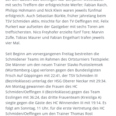
mit sechs Treffern der erfolgreichste Werfer; Fabian Raich,
Philipp Hohmann und Nick Klein waren jeweils fünfmal
erfolgreich. Auch Sebastian Bürkle, früher jahrelang beim
TSV Schmiden aktiv, mischte für den TV Oeffingen mit. Felix
Purkert war aufseiten der Gastgeber mit sechs Toren am
treffsichersten. Nico Freyhofer erzielte fünf Tore; Marvin
Züfle, Tobias Maurer und Fabian Engelhart trafen jeweils
vier Mal.
Seit Beginn am vorvergangenen Freitag bestreiten die
Schmidener Teams im Rahmen des Ortsturniers Testspiele:
Die Männer um den neuen Trainer Slavko Pustoslemsek
(Württemberg-Liga) verloren gegen den Bundesligisten
Frisch Auf Göppingen mit 22:41, der TSV Schmiden III
(Bezirksklasse) unterlag der HSG Oberer Neckar mit 29:34.
Am Montag gewannen die Frauen des HC
Schmiden/Oeffingen II (Bezirksklasse) gegen das Team
Esslingen mit 36:24, das dritte Frauenteam (Kreisliga A)
siegte gegen die Gäste des HC Winnenden III mit 19:14. Es
folgt am Sonntag, 11 Uhr, für die erste Vertretung des HC
Schmiden/Oeffingen um den Trainer Thomas Rost