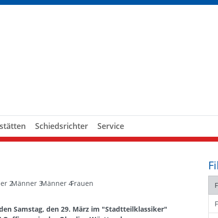
stätten
Schiedsrichter
Service
Fi
er 2
Männer 3
Männer 4
Frauen
en Samstag, den 29. März im "Stadtteilklassiker"